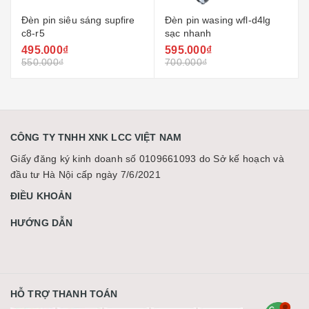
Đèn pin wasing wfl-d4lg
Đèn pin wasing wfl-h11
sạc nhanh
siêu sáng
595.000₫
524.000₫
700.000₫
570.000₫
CÔNG TY TNHH XNK LCC VIỆT NAM
Giấy đăng ký kinh doanh số 0109661093 do Sở kế hoạch và
đầu tư Hà Nội cấp ngày 7/6/2021
ĐIỀU KHOẢN
HƯỚNG DẪN
HỖ TRỢ THANH TOÁN