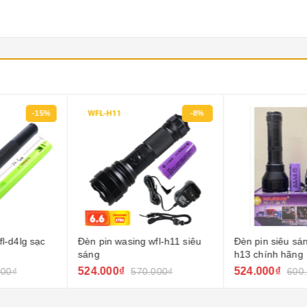
-8%
-13%
wfl-h11 siêu
Đèn pin siêu sáng wasing wfl-
Đèn pin đội đ
h13 chính hãng
524.000₫
Liên hệ
.000₫
600.000₫