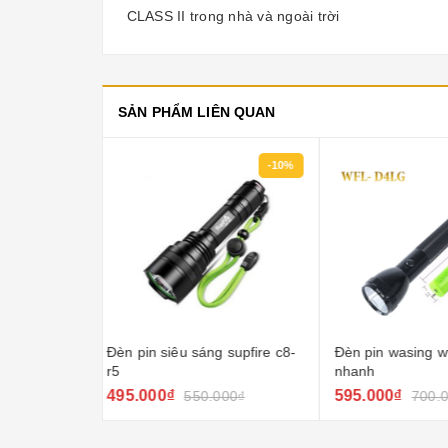
CLASS II trong nhà và ngoài trời
SẢN PHẨM LIÊN QUAN
-10%
-15%
g supfire c8-
Đèn pin wasing wfl-d4lg sạc
Đèn pin wasing 
nhanh
sáng
595.000₫
524.000₫
000₫
700.000₫
570