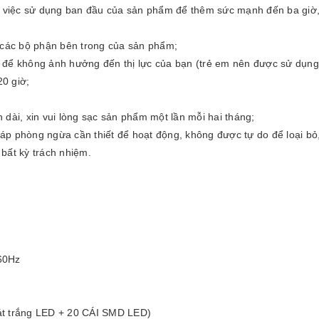
ng việc sử dụng ban đầu của sản phẩm để thêm sức mạnh đến ba giờ,
y các bộ phận bên trong của sản phẩm;
 để không ảnh hưởng đến thị lực của bạn (trẻ em nên được sử dụng
0 giờ;
 dài, xin vui lòng sạc sản phẩm một lần mỗi hai tháng;
p phòng ngừa cần thiết để hoạt động, không được tự do để loại bỏ,
bất kỳ trách nhiệm.
60Hz
t trắng LED + 20 CÁI SMD LED)