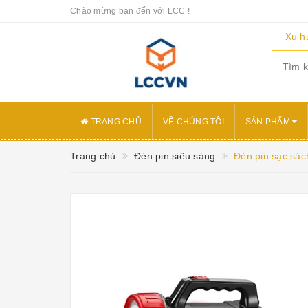
Chào mừng bạn đến với LCC !
Xu h
TRANG CHỦ
VỀ CHÚNG TÔI
SẢN PHẨM
Trang chủ
Đèn pin siêu sáng
Đèn pin sạc sác