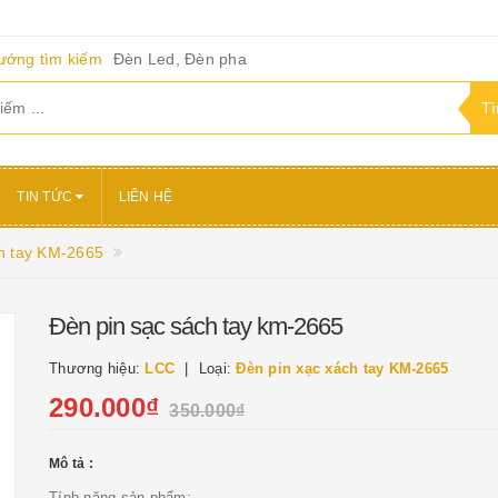
ướng tìm kiếm
Đèn Led, Đèn pha
TIN TỨC
LIÊN HỆ
h tay KM-2665
Đèn pin sạc sách tay km-2665
Thương hiệu:
LCC
Loại:
Đèn pin xạc xách tay KM-2665
290.000₫
350.000₫
Mô tả :
Tính năng sản phẩm: