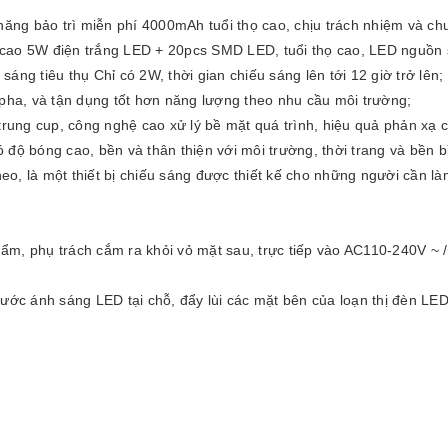
hả năng bảo trì miễn phí 4000mAh tuổi thọ cao, chịu trách nhiệm và ch
cao 5W điện trắng LED + 20pcs SMD LED, tuổi thọ cao, LED nguồn sá
áng tiêu thụ Chỉ có 2W, thời gian chiếu sáng lên tới 12 giờ trở lên;
 pha, và tận dụng tốt hơn năng lượng theo nhu cầu môi trường;
trung cup, công nghệ cao xử lý bề mặt quá trình, hiệu quả phản xạ 
độ bóng cao, bền và thân thiện với môi trường, thời trang và bền bỉ
o, là một thiết bị chiếu sáng được thiết kế cho những người cần làm
phẩm, phụ trách cắm ra khỏi vỏ mặt sau, trực tiếp vào AC110-240V ~
ước ánh sáng LED tại chỗ, đẩy lùi các mặt bên của loạn thị đèn LED, 