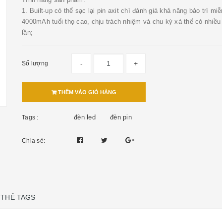
1. Built-up có thể sạc lại pin axit chì đánh giá khả năng bảo trì miễ
4000mAh tuổi thọ cao, chịu trách nhiệm và chu kỳ xả thể có nhiề
lần;
-
+
Số lượng
THÊM VÀO GIỎ HÀNG
đèn led
đèn pin
Tags :
Chia sẻ:
THẺ TAGS