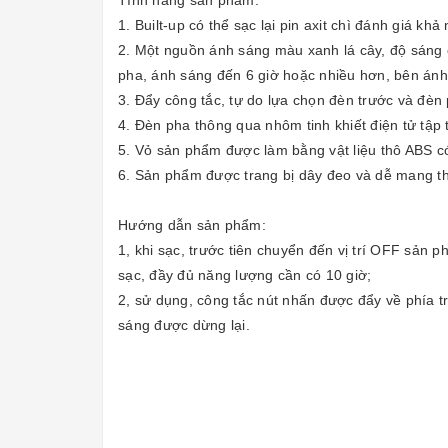
Tính năng sản phẩm:
1. Built-up có thể sạc lại pin axit chì đánh giá k
2. Một nguồn ánh sáng màu xanh lá cây, độ sáng 
pha, ánh sáng đến 6 giờ hoặc nhiều hơn, bên ánh s
3. Đẩy công tắc, tự do lựa chọn đèn trước và đèn
4. Đèn pha thông qua nhôm tinh khiết điện tử tập 
5. Vỏ sản phẩm được làm bằng vật liệu thô ABS có 
6. Sản phẩm được trang bị dây đeo và dễ mang the
Hướng dẫn sản phẩm:
1, khi sạc, trước tiên chuyển đến vị trí OFF sản 
sạc, đầy đủ năng lượng cần có 10 giờ;
2, sử dụng, công tắc nút nhấn được đẩy về phía tr
sáng được dừng lại.