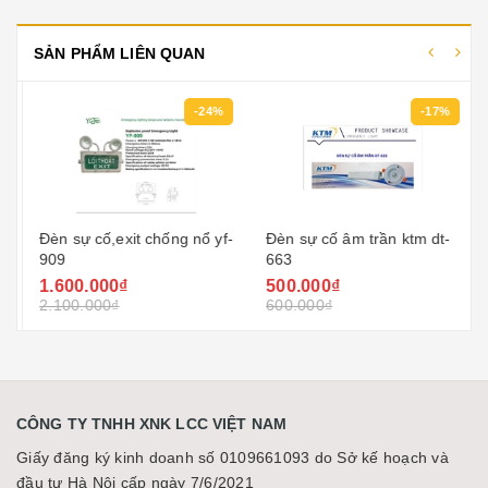
SẢN PHẨM LIÊN QUAN
-24%
-17%
Đèn sự cố,exit chống nổ
Đèn sự cố âm trần ktm dt-
yf-909
663
1.600.000₫
500.000₫
2.100.000₫
600.000₫
CÔNG TY TNHH XNK LCC VIỆT NAM
Giấy đăng ký kinh doanh số 0109661093 do Sở kế hoạch và
đầu tư Hà Nội cấp ngày 7/6/2021