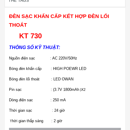
THẺ TAGS
ĐÈN SẠC KHẨN CẤP KẾT HỢP ĐÈN LỐI
THOÁT
KT 730
THÔNG SỐ KỸ THUẬT:
Nguồn điện sạc : AC 220V/50Hz
Bóng đèn khẩn cấp : HIGH POEWR LED
Bóng đèn lối thoát : LED OWAN
Pin sạc : (3.7V 1800mAh
)X2
Dòng điện sạc : 250 mA
Thời gian sạc : 24 giờ
hời gian thắp sáng : 2
giờ
T