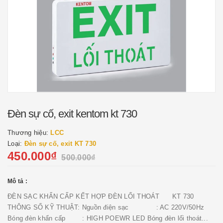
Đèn sự cố, exit kentom kt 730
Thương hiệu:
LCC
Loại:
Đèn sự cố, exit KT 730
450.000₫
500.000₫
Mô tả :
ĐÈN SẠC KHẨN CẤP KẾT HỢP ĐÈN LỐI THOÁT KT 730
THÔNG SỐ KỸ THUẬT: Nguồn điện sạc : AC 220V/50Hz
Bóng đèn khẩn cấp : HIGH POEWR LED Bóng đèn lối thoát...