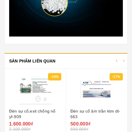
SẢN PHẨM LIÊN QUAN
-24%
-17%
Đèn sự cố,exit chống nổ
Đèn sự cố âm trần ktm dt-
yf-909
663
1.600.000₫
500.000₫
2.100.000₫
600.000₫