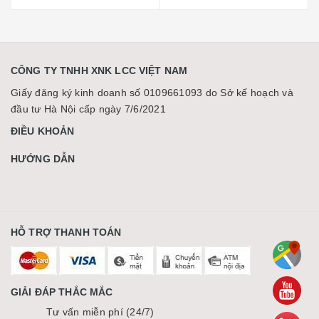
CÔNG TY TNHH XNK LCC VIỆT NAM
Giấy đăng ký kinh doanh số 0109661093 do Sở kế hoạch và
đầu tư Hà Nội cấp ngày 7/6/2021
ĐIỀU KHOẢN
HƯỚNG DẪN
HỖ TRỢ THANH TOÁN
GIẢI ĐÁP THẮC MẮC
Tư vấn miễn phí (24/7)