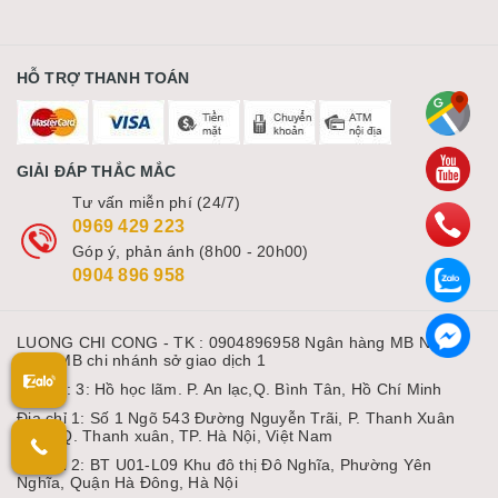
HỖ TRỢ THANH TOÁN
GIẢI ĐÁP THẮC MẮC
Tư vấn miễn phí (24/7)
0969 429 223
Góp ý, phản ánh (8h00 - 20h00)
0904 896 958
LUONG CHI CONG - TK : 0904896958 Ngân hàng MB Ngân
hàng MB chi nhánh sở giao dịch 1
Địa chỉ: 3: Hồ học lãm. P. An lạc,Q. Bình Tân, Hồ Chí Minh
Địa chỉ 1: Số 1 Ngõ 543 Đường Nguyễn Trãi, P. Thanh Xuân
Nam, Q. Thanh xuân, TP. Hà Nội, Việt Nam
Địa chỉ 2: BT U01-L09 Khu đô thị Đô Nghĩa, Phường Yên
Nghĩa, Quận Hà Đông, Hà Nội