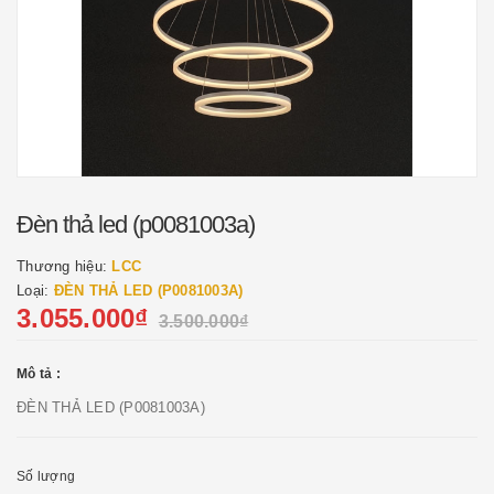
Đèn thả led (p0081003a)
Thương hiệu:
LCC
Loại:
ĐÈN THẢ LED (P0081003A)
3.055.000₫
3.500.000₫
Mô tả :
ĐÈN THẢ LED (P0081003A)
Số lượng