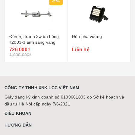
%
Đèn pha vuông
Đèn led thanh thả trần 48w
Liên hệ
Liên hệ
CÔNG TY TNHH XNK LCC VIỆT NAM
Giấy đăng ký kinh doanh số 0109661093 do Sở kế hoạch và
đầu tư Hà Nội cấp ngày 7/6/2021
ĐIỀU KHOẢN
HƯỚNG DẪN