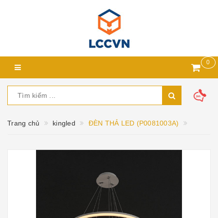
0
Trang chủ
kingled
ĐÈN THẢ LED (P0081003A)