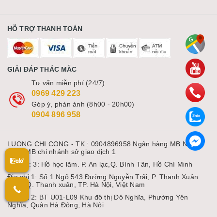
HỖ TRỢ THANH TOÁN
GIẢI ĐÁP THẮC MẮC
Tư vấn miễn phí (24/7)
0969 429 223
Góp ý, phản ánh (8h00 - 20h00)
0904 896 958
LUONG CHI CONG - TK : 0904896958 Ngân hàng MB Ngân
hàng MB chi nhánh sở giao dịch 1
Địa chỉ: 3: Hồ học lãm. P. An lạc,Q. Bình Tân, Hồ Chí Minh
Địa chỉ 1: Số 1 Ngõ 543 Đường Nguyễn Trãi, P. Thanh Xuân
Nam, Q. Thanh xuân, TP. Hà Nội, Việt Nam
Địa chỉ 2: BT U01-L09 Khu đô thị Đô Nghĩa, Phường Yên
Nghĩa, Quận Hà Đông, Hà Nội