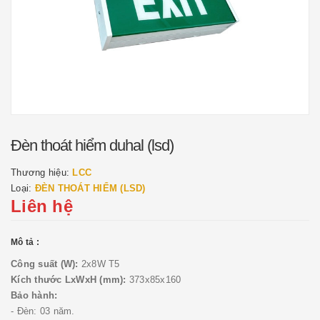
Đèn thoát hiểm duhal (lsd)
Thương hiệu:
LCC
Loại:
ĐÈN THOÁT HIỂM (LSD)
Liên hệ
Mô tả :
Công suất (W):
2x8W
T5
Kích thước LxWxH (mm):
373x85x160
Bảo hành:
- Đèn: 03 năm.