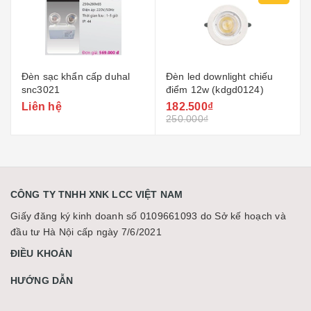
sạc khẩn cấp duhal
Đèn led downlight chiếu
Đèn pha 
3021
điểm 12w (kdgd0124)
200w (fc
n hệ
182.500₫
7.578.5
250.000₫
8.000.00
CÔNG TY TNHH XNK LCC VIỆT NAM
Giấy đăng ký kinh doanh số 0109661093 do Sở kế hoạch và
đầu tư Hà Nội cấp ngày 7/6/2021
ĐIỀU KHOẢN
HƯỚNG DẪN