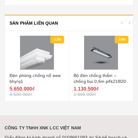
SẢN PHẨM LIÊN QUAN
-13%
-29%
Đèn phòng chống nổ eew
Bộ đèn chống thấm –
bhy/q1
chống bụi 0,6m pifk218l20
5.650.000₫
1.130.500₫
6.500.000₫
1.600.000₫
CÔNG TY TNHH XNK LCC VIỆT NAM
Giấy đăng ký kinh doanh số 0109661093 do Sở kế hoạch và