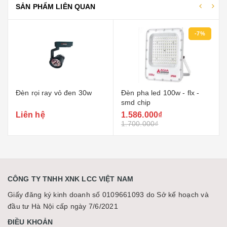
SẢN PHẨM LIÊN QUAN
-7%
ỏ đen 30w
Đèn pha led 100w - flx -
Âm trần mặt kính 
smd chip
1.586.000₫
91.000₫
1.700.000₫
110.000₫
CÔNG TY TNHH XNK LCC VIỆT NAM
Giấy đăng ký kinh doanh số 0109661093 do Sở kế hoạch và
đầu tư Hà Nội cấp ngày 7/6/2021
ĐIỀU KHOẢN