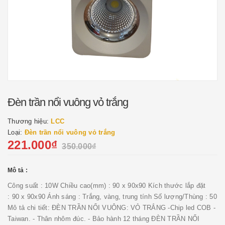
Đèn trần nổi vuông vỏ trắng
Thương hiệu:
LCC
Loại:
Đèn trần nổi vuông vỏ trắng
221.000₫
350.000₫
Mô tả :
Công suất : 10W Chiều cao(mm) : 90 x 90x90 Kích thước lắp đặt
: 90 x 90x90 Ánh sáng : Trắng, vàng, trung tính Số lượng/Thùng : 50
Mô tả chi tiết: ĐÈN TRẦN NỔI VUÔNG: VỎ TRẮNG -Chip led COB -
Taiwan. - Thân nhôm đúc. - Bảo hành 12 tháng ĐÈN TRẦN NỔI