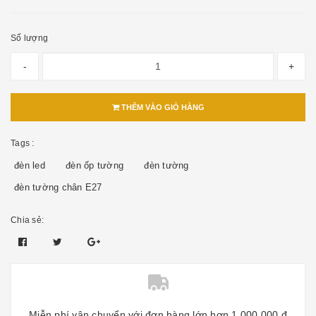
Số lượng
-
+
THÊM VÀO GIỎ HÀNG
Tags :
đèn led
đèn ốp tường
đèn tường
đèn tường chân E27
Chia sẻ:
Miễn phí vận chuyển với đơn hàng lớn hơn 1.000.000 đ