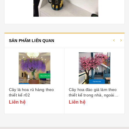
SẢN PHẨM LIÊN QUAN
-21%
Cây hoa đào giả làm theo
Đèn cây hoa đào 1440 led
thiết kế trong nhà, ngoài
new
trời 1
Liên hệ
11.900.000₫
15.000.000₫