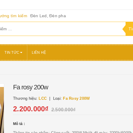
ướng tìm kiếm
Đèn Led, Đèn pha
TIN TỨC
LIÊN HỆ
Fa rosy 200w
Thương hiệu:
LCC
Loại:
Fa Rosy 200W
2.200.000₫
2.500.000₫
Mô tả :
Thông tin sản phẩm: Công suất: 200W Nhiệt độ màu: 3200k/6000k