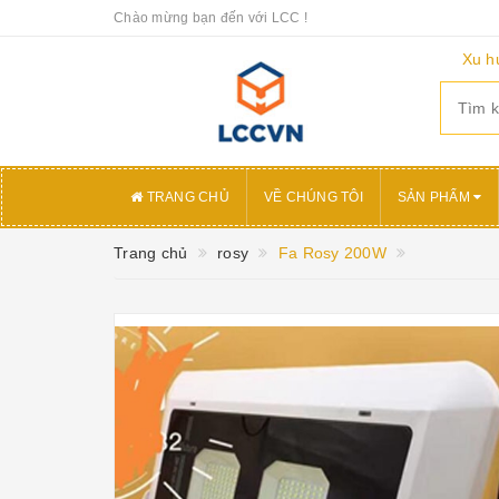
Chào mừng bạn đến với LCC !
Xu h
TRANG CHỦ
VỀ CHÚNG TÔI
SẢN PHẨM
Trang chủ
rosy
Fa Rosy 200W