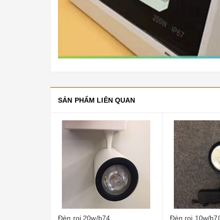
SẢN PHẨM LIÊN QUAN
Đèn rọi 10w/b70
Đèn rọi 30w/b7