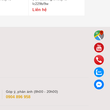
lt606e/24w
lt4012/12w
Liên hệ
Liên hệ
Góp ý, phản ánh (8h00 - 20h00)
0904 896 958