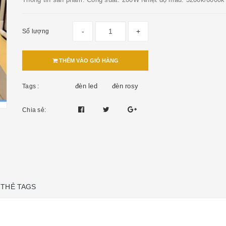
-
+
Số lượng
THÊM VÀO GIỎ HÀNG
đèn led
đèn rosy
Tags :
Chia sẻ:
THẺ TAGS