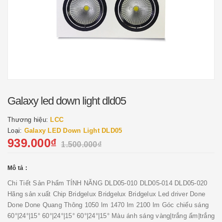
Galaxy led down light dld05
Thương hiệu:
LCC
Loại:
Galaxy LED Down Light DLD05
939.000₫
1.500.000₫
Mô tả :
Chi Tiết Sản Phẩm TÍNH NĂNG DLD05-010 DLD05-014 DLD05-020
Hãng sản xuất Chip Bridgelux Bridgelux Bridgelux Led driver Done
Done Done Quang Thông 1050 lm 1470 lm 2100 lm Góc chiếu sáng
60°|24°|15° 60°|24°|15° 60°|24°|15° Màu ánh sáng vàng|trắng ấm|trắng