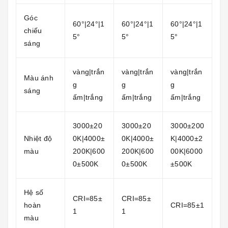
Góc
60°|24°|1
60°|24°|1
60°|24°|1
chiếu
5°
5°
5°
sáng
vàng|trắn
vàng|trắn
vàng|trắn
Màu ánh
g
g
g
sáng
ấm|trắng
ấm|trắng
ấm|trắng
3000±20
3000±20
3000±200
Nhiệt độ
0K|4000±
0K|4000±
K|4000±2
màu
200K|600
200K|600
00K|6000
0±500K
0±500K
±500K
Hệ số
CRI=85±
CRI=85±
hoàn
CRI=85±1
1
1
màu