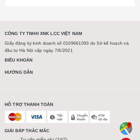
CÔNG TY TNHH XNK LCC VIỆT NAM
Giấy đăng ký kinh doanh số 0109661093 do Sở kế hoạch và
đầu tư Hà Nội cấp ngày 7/6/2021
ĐIỀU KHOẢN
HƯỚNG DẪN
HỖ TRỢ THANH TOÁN
GIẢI ĐÁP THẮC MẮC
Tư vấn miễn phí (24/7)