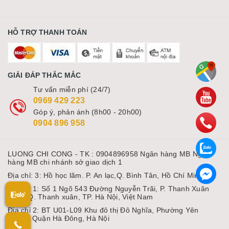
HỖ TRỢ THANH TOÁN
GIẢI ĐÁP THẮC MẮC
Tư vấn miễn phí (24/7)
0969 429 223
Góp ý, phản ánh (8h00 - 20h00)
0904 896 958
LUONG CHI CONG - TK : 0904896958 Ngân hàng MB Ngân
hàng MB chi nhánh sở giao dịch 1
Địa chỉ: 3: Hồ học lãm. P. An lạc,Q. Bình Tân, Hồ Chí Minh
Địa chỉ 1: Số 1 Ngõ 543 Đường Nguyễn Trãi, P. Thanh Xuân
Nam, Q. Thanh xuân, TP. Hà Nội, Việt Nam
Địa chỉ 2: BT U01-L09 Khu đô thị Đô Nghĩa, Phường Yên
Nghĩa, Quận Hà Đông, Hà Nội