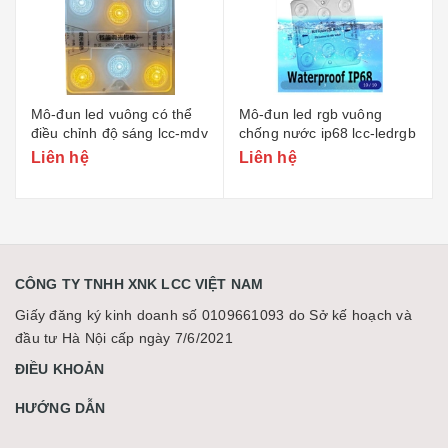
Mô-đun led rgb vuông
Đèn led dải cob 12v/24v
dv
chống nước ip68 lcc-ledrgb
rgb lcc-1224
Liên hệ
Liên hệ
CÔNG TY TNHH XNK LCC VIỆT NAM
Giấy đăng ký kinh doanh số 0109661093 do Sở kế hoạch và
đầu tư Hà Nội cấp ngày 7/6/2021
ĐIỀU KHOẢN
HƯỚNG DẪN