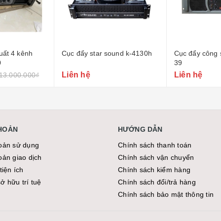
ound k-4130h
Cục đẩy công suất korah ka
Cục đẩy công 
39
25s
Liên hệ
Liên hệ
KHOẢN
HƯỚNG DẪN
oản sử dụng
Chính sách thanh toán
oản giao dịch
Chính sách vận chuyển
tiện ích
Chính sách kiểm hàng
̉ hữu trí tuệ
Chính sách đổi/trả hàng
Chính sách bảo mật thông tin