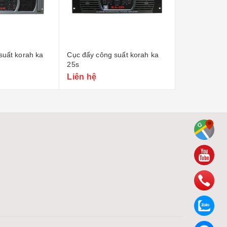
suất korah ka
Công suất sl-4800
Vang liền côn
k350 - cs 35
Liên hệ
6.990.000₫