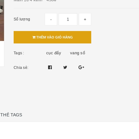
-
+
Số lượng
THÊM VÀO GIỎ HÀNG
cục đẩy
vang số
Tags :
Chia sẻ:
THẺ TAGS