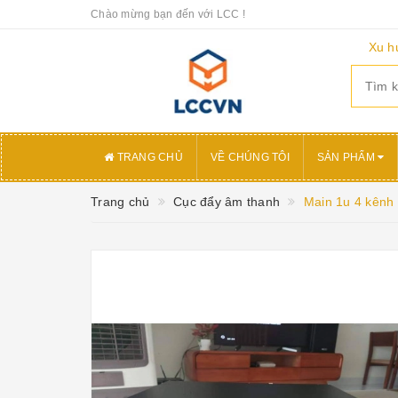
Chào mừng bạn đến với LCC !
Xu h
TRANG CHỦ
VỀ CHÚNG TÔI
SẢN PHẨM
Trang chủ
Cục đẩy âm thanh
Main 1u 4 kênh