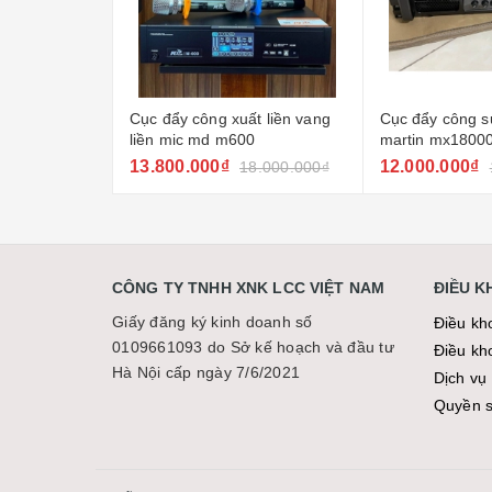
t liền vang
Cục đẩy công suất 4 kênh
Cục đẩy star s
0
martin mx18000
12.000.000₫
Liên hệ
8.000.000₫
13.000.000₫
CÔNG TY TNHH XNK LCC VIỆT NAM
ĐIỀU 
Giấy đăng ký kinh doanh số
Điều kh
0109661093 do Sở kế hoạch và đầu tư
Điều kh
Hà Nội cấp ngày 7/6/2021
Dịch vụ 
Quyền sơ