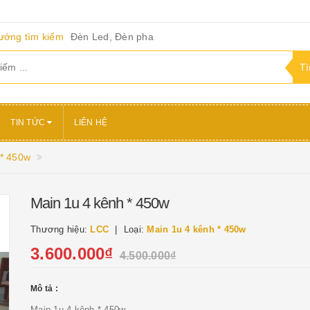
ướng tìm kiếm
Đèn Led, Đèn pha
TIN TỨC
LIÊN HỆ
 * 450w
Main 1u 4 kênh * 450w
Thương hiệu:
LCC
Loại:
Main 1u 4 kênh * 450w
3.600.000₫
4.500.000₫
Mô tả :
Main 1u 4 kênh * 450w