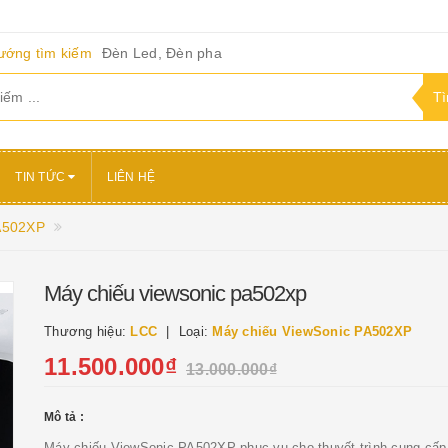
ướng tìm kiếm
Đèn Led, Đèn pha
TIN TỨC
LIÊN HỆ
A502XP
Máy chiếu viewsonic pa502xp
Thương hiệu:
LCC
Loại:
Máy chiếu ViewSonic PA502XP
11.500.000₫
13.000.000₫
Mô tả :
Máy chiếu ViewSonic PA502XP phục vụ cho thuyết trình cung cấp