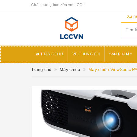
Chào mừng bạn đến với LCC !
Xu h
TRANG CHỦ
VỀ CHÚNG TÔI
SẢN PHẨM
Trang chủ
Máy chiếu
Máy chiếu ViewSonic P