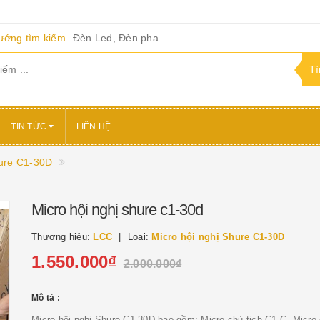
ướng tìm kiếm
Đèn Led, Đèn pha
TIN TỨC
LIÊN HỆ
hure C1-30D
Micro hội nghị shure c1-30d
Thương hiệu:
LCC
Loại:
Micro hội nghị Shure C1-30D
1.550.000₫
2.000.000₫
Mô tả :
Micro hội nghị Shure C1-30D bao gồm: Micro chủ tịch C1-C. Micro