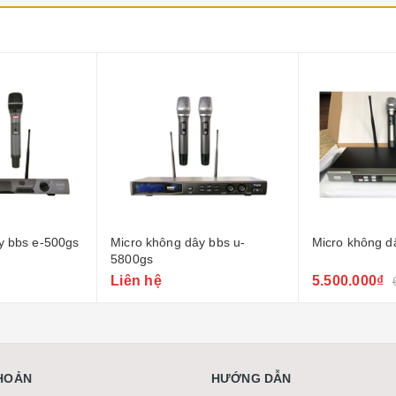
-15%
y bbs u-
Micro không dây pdcj p89
Micro không d
5.500.000₫
Liên hệ
6.500.000₫
KHOẢN
HƯỚNG DẪN