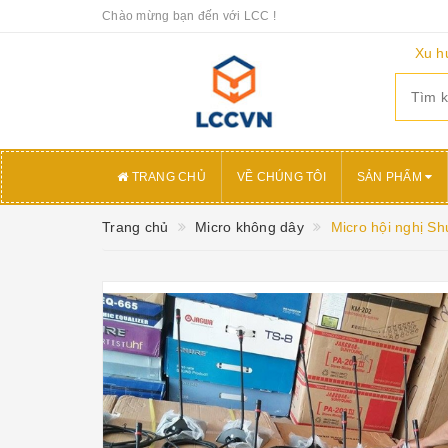
Chào mừng bạn đến với LCC !
Xu h
TRANG CHỦ
VỀ CHÚNG TÔI
SẢN PHẨM
Trang chủ
Micro không dây
Micro hội nghị S