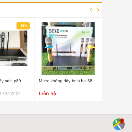
ây bnib bn-68
Micro không dây jbl vm500
Micro shure 
Liên hệ
3.200.000₫