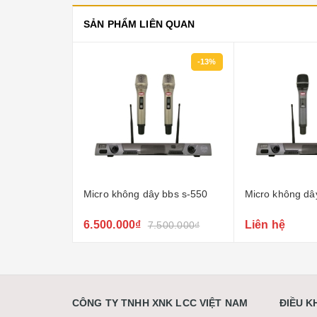
SẢN PHẨM LIÊN QUAN
-13%
 bbs s-550
Micro không dây bbs e-500gs
Micro không dâ
5800gs
Liên hệ
Liên hệ
500.000₫
CÔNG TY TNHH XNK LCC VIỆT NAM
ĐIỀU 