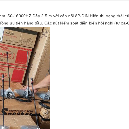
 cm. 50-16000HZ.Dây 2,5 m với cáp nối 8P-DIN.Hiển thị trạng thái 
ồng ưu tiên hàng đầu. Các nút kiểm soát diễn biến hội nghị (từ xa-Ch