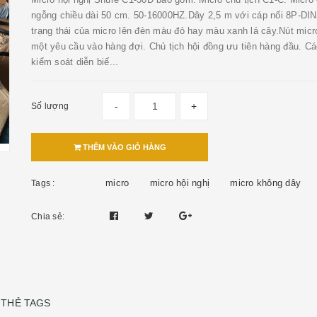
ngỗng chiều dài 50 cm. 50-16000HZ.Dây 2,5 m với cáp nối 8P-DIN.
trạng thái của micro lên đèn màu đỏ hay màu xanh lá cây.Nút micr
một yêu cầu vào hàng đợi. Chủ tịch hội đồng ưu tiên hàng đầu. Cá
kiểm soát diễn biế...
-
+
Số lượng
THÊM VÀO GIỎ HÀNG
micro
micro hội nghị
micro không dây
Tags :
Chia sẻ:
THẺ TAGS