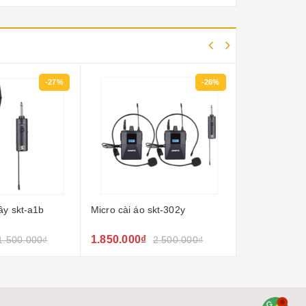
-27%
-26%
ây skt-a1b
Micro cài áo skt-302y
Micro hội ngh
p
lượng cao
1.850.000₫
1.850.000₫
1.500.000₫
2.500.000₫