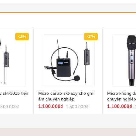
-19%
-27%
 skt-301b tiện
Micro cài áo skt-a1y cho ghi
Micro không d
âm chuyên nghiệp
chuyên nghiệ
1.100.000₫
1.100.000₫
.500.000₫
1.500.000₫