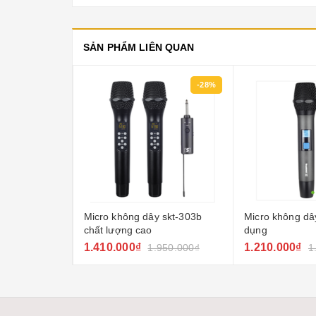
SẢN PHẨM LIÊN QUAN
-21%
-28%
hội nghị
Micro không dây skt-303b
Micro không dây
chất lượng cao
dụng
1.410.000₫
1.210.000₫
500.000₫
1.950.000₫
1