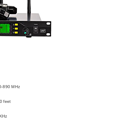
30-890 MHz
0 feet
1KHz