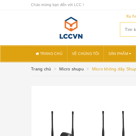
Chào mừng bạn đến với LCC !
Xu h
TRANG CHỦ
VỀ CHÚNG TÔI
SẢN PHẨM
Trang chủ
Micro shupu
Micro không dây Sh