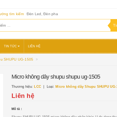
ướng tìm kiếm
Đèn Led, Đèn pha
TIN TỨC
LIÊN HỆ
upu SHUPU UG-1505
Micro không dây shupu shupu ug-1505
Thương hiệu:
LCC
Loại:
Micro không dây Shupu SHUPU UG-
Liên hệ
Mô tả :
Shupu SHUPU UG-1505 micro không dây phân khúc U đa dạng th