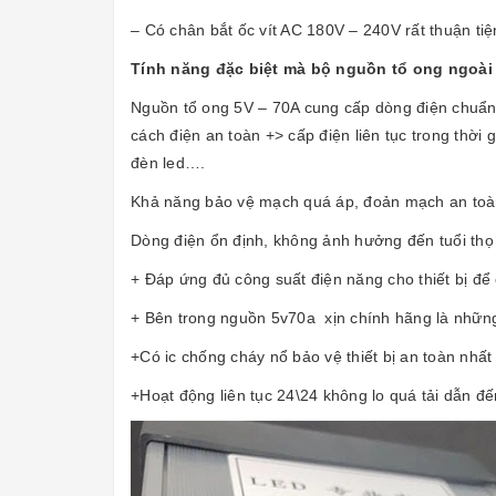
– Có chân bắt ốc vít AC 180V – 240V rất thuận tiệ
Tính năng đặc biệt mà bộ nguồn tổ ong ngoài 
Nguồn tổ ong 5V – 70A cung cấp dòng điện chuẩn 
cách điện an toàn +> cấp điện liên tục trong thờ
đèn led….
Khả năng bảo vệ mạch quá áp, đoản mạch an toàn t
Dòng điện ổn định, không ảnh hưởng đến tuổi thọ
+ Đáp ứng đủ công suất điện năng cho thiết bị đ
+ Bên trong nguồn 5v70a xịn chính hãng là những
+Có ic chống cháy nổ bảo vệ thiết bị an toàn nhất 
+Hoạt động liên tục 24\24 không lo quá tải dẫn đ