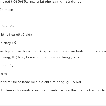
ngoài trời 5v70a mang lại cho bạn khi sử dụng:
ngắn mạch,…
 bộ nguồn
 khi có sự cố về điện
ến cháy nổ
sạc laptop, các bộ nguồn, Adapter bộ nguồn màn hình chính hãng các
msung, HP, Nec, Lenovo, nguồn tivi các hãng.,..v..v
theo máy
án ra
h thức Online hoặc mua địa chỉ cửa hàng tại HÀ Nội.
Hotline kinh doanh ở trên trang web hoặc có thể chat và trao đổi tr