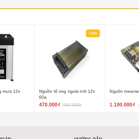
-15%
g mưa 12v
Nguồn tổ ong ngoài trời 12v
Nguồn meanwe
60a
470.000₫
1.100.000₫
550.000₫