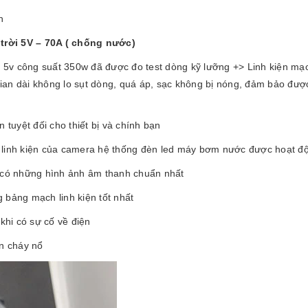
n
trời 5V – 70A ( chống nước)
5v công suất 350w đã được đo test dòng kỹ lưỡng +> Linh kiện mạc
i gian dài không lo sụt dòng, quá áp, sạc không bị nóng, đảm bảo đư
uyệt đối cho thiết bị và chính bạn
 linh kiện của camera hệ thống đèn led máy bơm nước được hoạt độ
ể có những hình ảnh âm thanh chuẩn nhất
 bảng mạch linh kiện tốt nhất
khi có sự cố về điện
ến cháy nổ