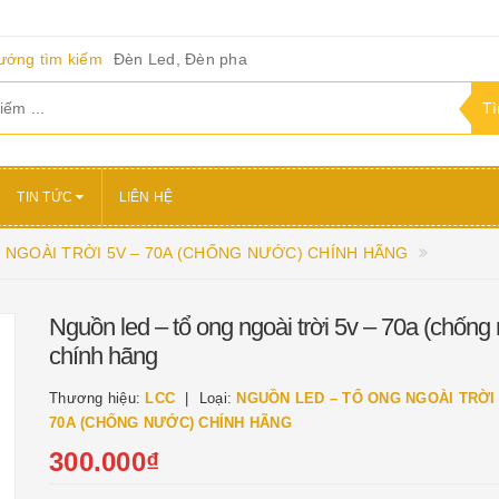
ướng tìm kiếm
Đèn Led, Đèn pha
TIN TỨC
LIÊN HỆ
 NGOÀI TRỜI 5V – 70A (CHỐNG NƯỚC) CHÍNH HÃNG
Nguồn led – tổ ong ngoài trời 5v – 70a (chống
chính hãng
Thương hiệu:
LCC
Loại:
NGUỒN LED – TỔ ONG NGOÀI TRỜI 
70A (CHỐNG NƯỚC) CHÍNH HÃNG
300.000₫