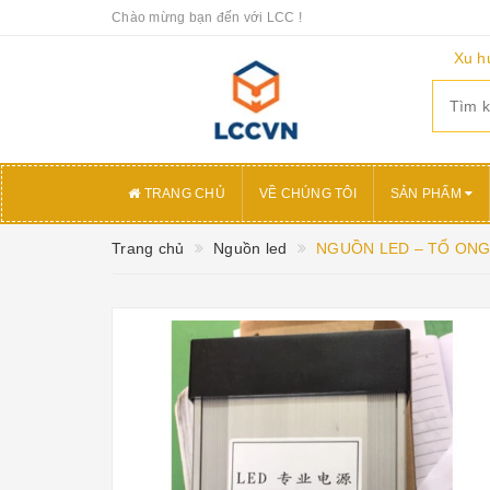
Chào mừng bạn đến với LCC !
Xu h
TRANG CHỦ
VỀ CHÚNG TÔI
SẢN PHẨM
Trang chủ
Nguồn led
NGUỒN LED – TỔ ONG