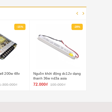
-15%
-28%
ll 200w 48v
Nguồn khởi động dc12v dạng
Nguồn khởi 
thanh 36w nd3a asia
thanh 48w nd
72.000₫
91.000₫
1.300.000₫
100.000₫
12