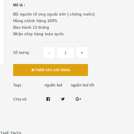
Mô tả :
Bộ nguồn tổ ong ngoài trời ( chống nước)
Hàng chính hãng 100%
Bảo hành 12 tháng
Nhận ship hàng toàn quốc
-
+
Số lượng
THÊM VÀO GIỎ HÀNG
nguồn led
nguồn led tốt
Tags :
Chia sẻ:
THẺ TAGS