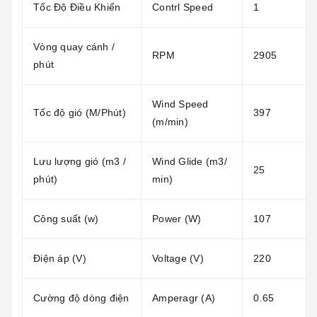
Tốc Độ Điều Khiển
Contrl Speed
1
Vòng quay cánh /
RPM
2905
phút
Wind Speed
Tốc độ gió (M/Phút)
397
(m/min)
Lưu lượng gió (m3 /
Wind Glide (m3/
25
phút)
min)
Công suất (w)
Power (W)
107
Điện áp (V)
Voltage (V)
220
Cường độ dòng điện
Amperagr (A)
0.65