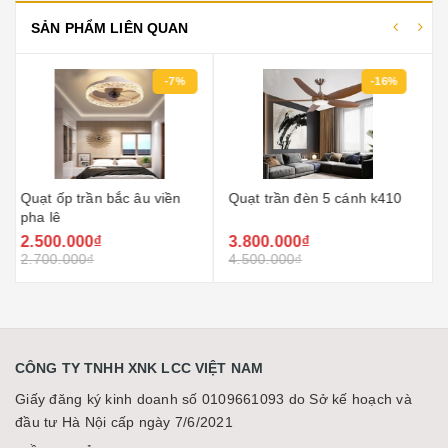
SẢN PHẨM LIÊN QUAN
-16%
-16%
Quạt trần đèn 5 cánh k410
Quạt trần đèn simple 5
cánh (3 màu)
3.800.000₫
3.800.000₫
4.500.000₫
4.500.000₫
CÔNG TY TNHH XNK LCC VIỆT NAM
Giấy đăng ký kinh doanh số 0109661093 do Sở kế hoạch và
đầu tư Hà Nội cấp ngày 7/6/2021