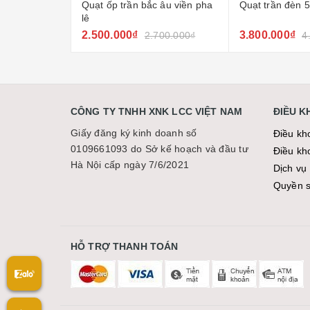
 âu viền pha
Quạt trần đèn 5 cánh k410
Quạt trần đèn 
(3 màu)
3.800.000₫
3.800.000₫
700.000₫
4.500.000₫
4
CÔNG TY TNHH XNK LCC VIỆT NAM
ĐIỀU 
Giấy đăng ký kinh doanh số
Điều kh
0109661093 do Sở kế hoạch và đầu tư
Điều kh
Hà Nội cấp ngày 7/6/2021
Dịch vụ 
Quyền sơ
HỖ TRỢ THANH TOÁN