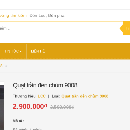
ướng tìm kiếm
Đèn Led, Đèn pha
TIN TỨC
LIÊN HỆ
08
Quạt trần đèn chùm 9008
Thương hiệu:
LCC
Loại:
Quạt trần đèn chùm 9008
2.900.000₫
3.500.000₫
Mô tả :
Số cánh: 4 cánh