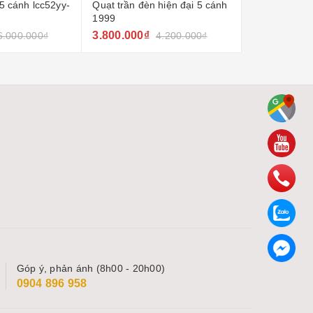
hiện đại 5 cánh
Quạt trần đèn 5 cánh gold
Quạt trần đèn
lcc1027
3.700.000₫
1.800.000₫
4.200.000₫
4.000.000₫
Góp ý, phản ánh (8h00 - 20h00)
0904 896 958