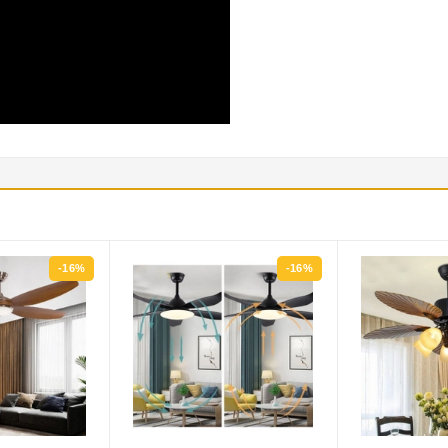
-16%
-17%