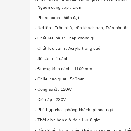
Thông số kỹ thuật đèn chùm quạt trần ĐQ-9008
- Nguồn cung cấp : Điện
- Phong cách : hiện đại
- Nơi lắp : Trần nhà, trần khách sạn, Trần bàn ăn
- Chất liệu bầu : Thép không gỉ
- Chất liệu cánh : Acrylic trong suốt
- Số cánh: 4 cánh.
- Đường kính cánh : 1100 mm
- Chiều cao quạt : 540mm
- Công suất : 120W
- Điện áp : 220V
- Phù hợp cho : phòng khách, phòng ngủ,...
- Thời gian hẹn giờ tắt : 1 -> 8 giờ
- Điều khiển từ xa : điều khiển từ xa đèn, quạt. Đ