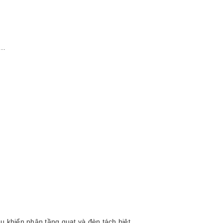
 …
iều khiển phân tầng quạt và đèn tách biệt.