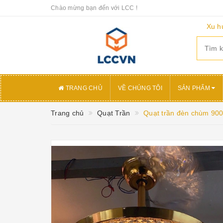
Chào mừng bạn đến với LCC !
Xu h
TRANG CHỦ
VỀ CHÚNG TÔI
SẢN PHẨM
Trang chủ
Quạt Trần
Quạt trần đèn chùm 90