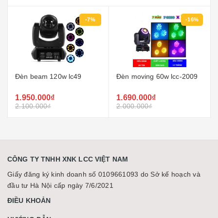
-7%
-16%
Đèn beam 120w lc49
Đèn moving 60w lcc-2009
1.950.000₫
1.690.000₫
2.100.000₫
2.000.000₫
CÔNG TY TNHH XNK LCC VIỆT NAM
Giấy đăng ký kinh doanh số 0109661093 do Sở kế hoạch và
đầu tư Hà Nội cấp ngày 7/6/2021
ĐIỀU KHOẢN