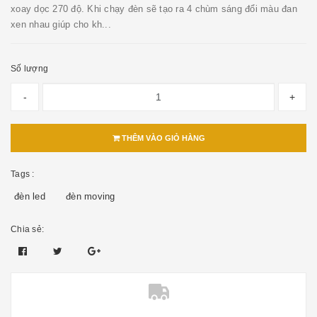
xoay dọc 270 độ. Khi chạy đèn sẽ tạo ra 4 chùm sáng đổi màu đan
xen nhau giúp cho kh...
Số lượng
-
+
THÊM VÀO GIỎ HÀNG
Tags :
đèn led
đèn moving
Chia sẻ: